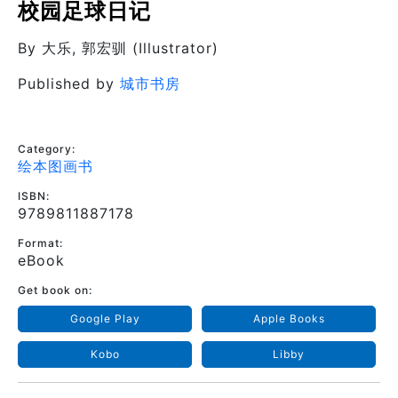
校园足球日记
By
大乐
, 郭宏驯 (Illustrator)
Published by
城市书房
Category:
绘本图画书
ISBN:
9789811887178
Format:
eBook
Get book on:
Google Play
Apple Books
Kobo
Libby